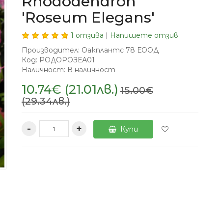
Rhododendron
'Roseum Elegans'
1 отзива
|
Напишете отзив
Производител: Оакплантс 78 ЕООД
Код: РОДОРОЗЕА01
Наличност: В наличност
10.74€ (21.01лв.)
15.00€
(29.34лв.)
-
+
Купи