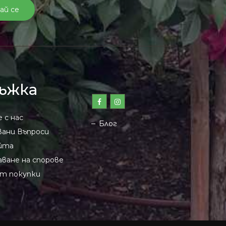
ай се
ъжка
 с нас
Блог
ани Въпроси
айта
ване на спорове
ят покупки