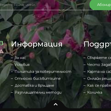
Абонир
Информация
Поддр
За нас
Свържете се
рс
Условия
Често Задав
Политика за поверителност
Карта на с
Относно бисквитките
Онлайн реша
Доставка и връщане
Как се прав
Разплащателни методи
Количка