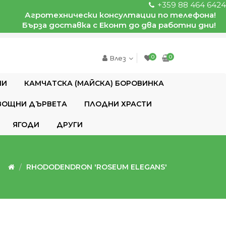
+359 88 464 6424
Агротехнически консултации по телефона!
Бърза доставка с Еконт до два работни дни!
0
0
Влез
ИИ
КАМЧАТСКА (МАЙСКА) БОРОВИНКА
ВОЩНИ ДЪРВЕТА
ПЛОДНИ ХРАСТИ
ЯГОДИ
ДРУГИ
RHODODENDRON 'ROSEUM ELEGANS'