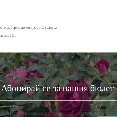
оето издържа до минус 30 С градуса.
размер П13!
Абонирай се за нашия бюлет