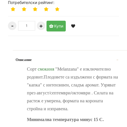
Потребителски рейтинг:
-
+
Купи
Описание
Сорт
смокиня
"Melanzana" е изключително
родовит.Плодовете са издължени с формата на
"капка" с интензивен, сладък аромат. Узряват
през август/септември/октомври . Силата на
растеж е умерена, формата на короната
стройна и изправена.
Минимална температура минус 15 С.