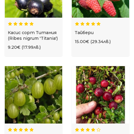
Касис сорт Титания
Тайбери
(Ribes nigrum 'Titania')
15.00€ (29.34лв.)
9.20€ (17.99лв.)