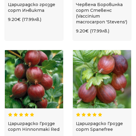
Цариградско грозде
Червена Боровинка
сорт Инвикта
сорт Стевенс
(Vaccinium
9.20€ (17.99лв.)
macrocarpon 'Stevens')
9.20€ (17.99лв.)
Цариградско Грозде
Цариградско Грозде
сорт Hinnonmaki Red
сорт Spanefree