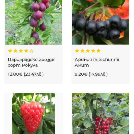
Цариградско грозде
Арония mitschurinii
сорт Рокула
Амит
12.00€ (23.47лв.)
9.20€ (17.99лв.)