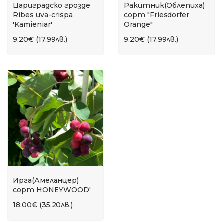
Цариградско грозде
Ракитник(Облепиха)
Ribes uva-crispa
сорт "Friesdorfer
'Kamieniar'
Orange"
9.20€ (17.99лв.)
9.20€ (17.99лв.)
Ирга(Амеланцер)
сорт HONEYWOOD'
18.00€ (35.20лв.)