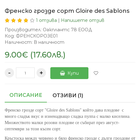
Френско грозде сорт Gloire des Sablons
1 отзива
|
Напишете отзив
Производител: Оакплантс 78 ЕООД
Код: ФРЕНСКОРОЗЕ01
Наличност: В наличност
9.00€ (17.60лв.)
-
+
Купи
ОПИСАНИЕ
ОТЗИВИ (1)
Френско грозде сорт "Gloire des Sablons" който дава плодове с
много сладък вкус и изненадващо сладка пулпа с малко киселина.
Множеството малки розови плодове се събират през август-
септември за този късен сорт.
Кръстоска между червено и бяло френско грозде с дълги гроздове от