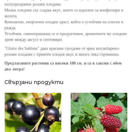
полупрозрачни розови плодове.
Малки плодове със сладък вкус, които са идеални за конфитюри и
желета.
Компактен, енергичен плоден храст, който е устойчив на плесен и
ръжда.
Устойчив, самоопрашващ се и продуктивен, ароматните му плодове
зреят между август и септември.
"Gloire des Sablons" дава красиви гроздове от ярки кехлибарено-
розови плодове с приятен плодов вкус и много лека горчивина.
Предлаганите растения са високи 100 см. и са в саксия с обем
два литра!
Свързани продукти